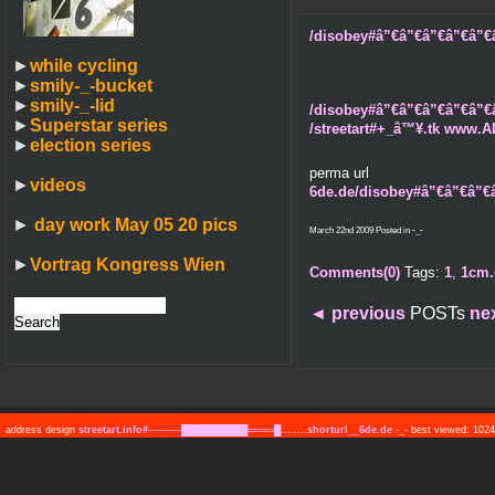
/disobey#â”€â”€â”€â”€â”€â–ˆâ
►
while cycling
►
smily-_-bucket
►
smily-_-lid
/disobey#â”€â”€â”€â”€â”€â–ˆâ
►
Superstar series
/streetart#+_â™¥.tk www.A
►
election series
perma url
►
videos
6de.de/disobey#â”€â”€â”€â
►
day work May 05 20 pics
March 22nd 2009 Posted in
-_-
►
Vortrag Kongress Wien
Comments(0)
Tags:
1
,
1cm.
◄
previous
POSTs
ne
address design
streetart.info#─────██████████════█........shorturl__6de.de
-_- best viewed: 10