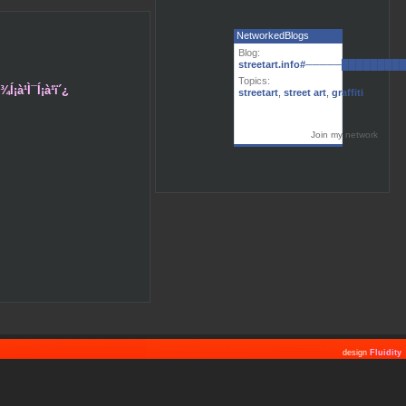
NetworkedBlogs
Blog:
streetart.info#─────███████
Topics:
´¾Í¡à¹Ì¯Í¡à¹ï´¿
streetart
,
street art
,
graffiti
Join my network
design
Fluidity