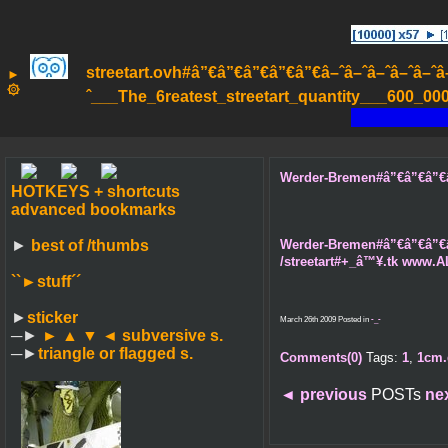
streetart.ovh#â”€â”€â”€â”€â”€â–ˆâ–ˆâ–ˆâ–ˆâ–ˆâ–ˆâ
►
۞
ˆ___The_6reatest_streetart_quantity___600_000_
Werder-Bremen#â”€â”€â”€â”€â
HOTKEYS + shortcuts
advanced bookmarks
Werder-Bremen#â”€â”€â”€â”€â
►
best of /thumbs
/streetart#+_â™¥.tk www.A
``►
stuff´´
►
sticker
March 26th 2009 Posted in
-_-
─►
► ▲ ▼ ◄
subversive s.
─►
triangle or flagged s.
Comments(0)
Tags:
1
,
1cm.
◄
previous
POSTs
ne