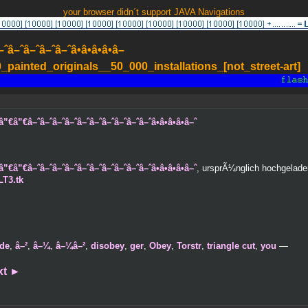
your browser didn´t support JAVA Navigations
–ˆâ–ˆâ–ˆâ–ˆâ•â•â•â•â–
painted_originals__50_000_installations_[not_street-art]
”€â–ˆâ–ˆâ–ˆâ–ˆâ–ˆâ–ˆâ–ˆâ–ˆâ–ˆâ–ˆâ•â•â•â•â–ˆ
”€â–ˆâ–ˆâ–ˆâ–ˆâ–ˆâ–ˆâ–ˆâ–ˆâ–ˆâ–ˆâ•â•â•â•â–ˆ
, ursprÃ¼nglich hochgelad
LT3.tk
de
,
â–²
,
â–¼
,
â–¼â–²
,
disobey
,
ger
,
Obey
,
Torstr
,
triangle cut
,
you
—
xt
►