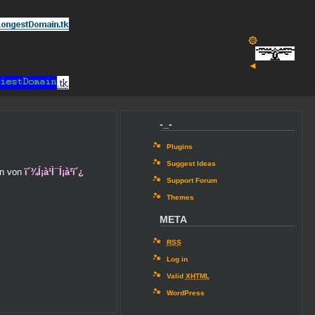
۞
◄
-_-
Plugins
Suggest Ideas
en von
ï´¾Í¡à¹Ì¯Í¡à¹ï´¿
Support Forum
Themes
META
RSS
Log in
Valid
XHTML
WordPress