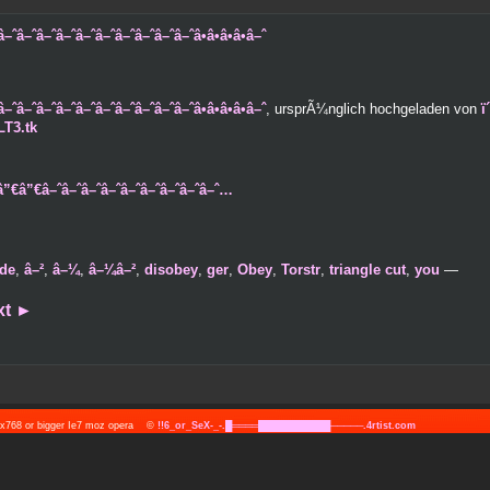
–ˆâ–ˆâ–ˆâ–ˆâ–ˆâ–ˆâ–ˆâ–ˆâ–ˆâ•â•â•â•â–ˆ
–ˆâ–ˆâ–ˆâ–ˆâ–ˆâ–ˆâ–ˆâ–ˆâ–ˆâ•â•â•â•â–ˆ
, ursprÃ¼nglich hochgeladen von
ï
LT3.tk
”€â”€â–ˆâ–ˆâ–ˆâ–ˆâ–ˆâ–ˆâ–ˆâ–ˆâ–ˆ…
de
,
â–²
,
â–¼
,
â–¼â–²
,
disobey
,
ger
,
Obey
,
Torstr
,
triangle cut
,
you
—
xt
►
24x768 or bigger Ie7 moz opera ©
!!6_or_SeX-_-.█════███████████─────.4rtist.com